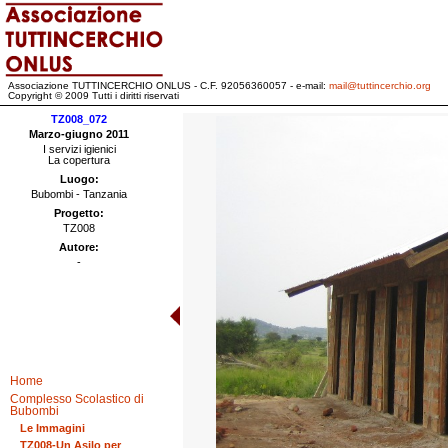
Associazione TUTTINCERCHIO ONLUS - C.F. 92056360057 - e-mail:
mail@tuttincerchio.org
Copyright © 2009 Tutti i diritti riservati
TZ008_072
Marzo-giugno 2011
I servizi igienici
La copertura
Luogo:
Bubombi - Tanzania
Progetto:
TZ008
Autore:
-
Home
Complesso Scolastico di
Bubombi
Le Immagini
TZ008-Un Asilo per