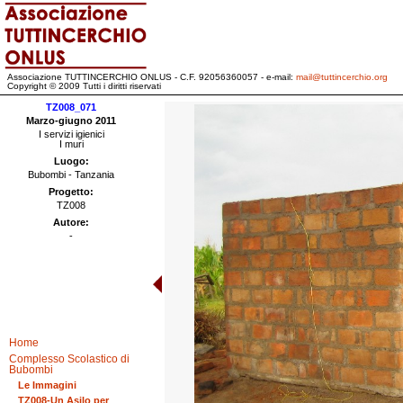
Associazione TUTTINCERCHIO ONLUS - C.F. 92056360057 - e-mail:
mail@tuttincerchio.org
Copyright © 2009 Tutti i diritti riservati
TZ008_071
Marzo-giugno 2011
I servizi igienici
I muri
Luogo:
Bubombi - Tanzania
Progetto:
TZ008
Autore:
-
Home
Complesso Scolastico di
Bubombi
Le Immagini
TZ008-Un Asilo per