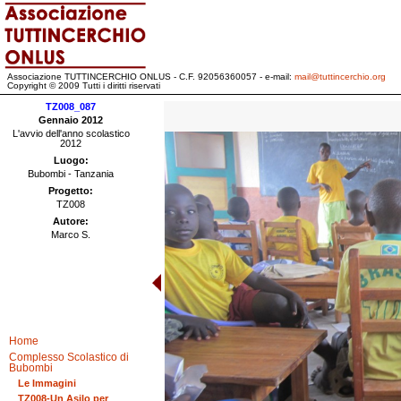
Associazione TUTTINCERCHIO ONLUS - C.F. 92056360057 - e-mail:
mail@tuttincerchio.org
Copyright © 2009 Tutti i diritti riservati
TZ008_087
Gennaio 2012
L'avvio dell'anno scolastico
2012
Luogo:
Bubombi - Tanzania
Progetto:
TZ008
Autore:
Marco S.
Home
Complesso Scolastico di
Bubombi
Le Immagini
TZ008-Un Asilo per