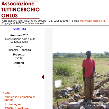
Associazione TUTTINCERCHIO ONLUS - C.F. 92056360057 - e-mail:
mail@tuttincerchio.org
Copyright © 2009 Tutti i diritti riservati
TZ008_051
Autunno 2010
La costruzione delle 4 aule
Le fondamenta
Luogo:
Bubombi - Tanzania
Progetto:
TZ008
Autore:
-
Home
Complesso Scolastico di
Bubombi
Le Immagini
TZ008-Un Asilo per