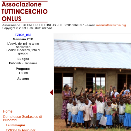
Associazione TUTTINCERCHIO ONLUS - C.F. 92056360057 - e-mail:
mail@tuttincerchio.org
Copyright © 2009 Tutti i diritti riservati
TZ008_032
Gennaio 2011
L'avvio del primo anno
scolastico
Scolari e docenti, foto di
gruppo
Luogo:
Bubombi - Tanzania
Progetto:
TZ008
Autore:
-
Home
Complesso Scolastico di
Bubombi
Le Immagini
TZ008-Un Asilo per