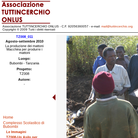
Associazione TUTTINCERCHIO ONLUS - C.F. 92056360057 - e-mail:
mail@tuttincerchio.org
Copyright © 2009 Tutti i diritti riservati
TZ008_011
Agosto-settembre 2010
La produzione dei mattoni
Macchina per produrre i
mattoni
Luogo:
Bubombi - Tanzania
Progetto:
TZ008
Autore:
-
Home
Complesso Scolastico di
Bubombi
Le Immagini
TZ008-Un Asilo per